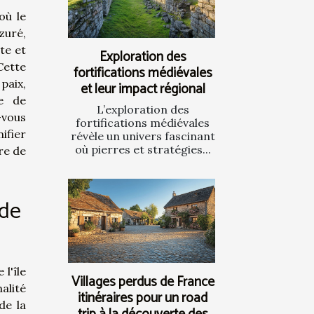
où le
azuré,
nte et
Exploration des
Cette
fortifications médiévales
paix,
et leur impact régional
te de
L’exploration des
-vous
fortifications médiévales
ifier
révèle un univers fascinant
où pierres et stratégies...
re de
 de
l'île
Villages perdus de France
alité
itinéraires pour un road
de la