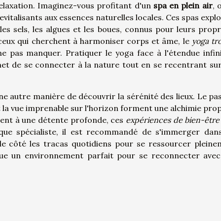
 relaxation. Imaginez-vous profitant d'un
spa en plein air
, 
italisants aux essences naturelles locales. Ces spas explo
es sels, les algues et les boues, connus pour leurs propr
r ceux qui cherchent à harmoniser corps et âme, le
yoga tr
ne pas manquer. Pratiquer le yoga face à l'étendue infin
met de se connecter à la nature tout en se recentrant sur
e autre manière de découvrir la sérénité des lieux. Le pas
t la vue imprenable sur l'horizon forment une alchimie prop
irent à une détente profonde, ces
expériences de bien-être
 que spécialiste, il est recommandé de s'immerger dan
t de côté les tracas quotidiens pour se ressourcer pleine
tue un environnement parfait pour se reconnecter avec