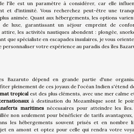
e l'île est un paramètre à considérer, car elle influe
t et d'intimité. Vous recherchez peut-être une tranqui
e plus animée. Quant aux hébergements, les options varien
de luxe, garantissant un séjour empreint de confo
 attire, les activités nautiques abondent : plongée, snorke
nt que spécialiste en escapades insulaires, je vous oriente
e personnaliser votre expérience au paradis des îles Bazar
les Bazaruto dépend en grande partie d'une organis
iter pleinement de ces joyaux de l'océan Indien s'étend d
imat tropical
est des plus cléments, avec une mer calme e
nternationaux
à destination du Mozambique sont le poi
ansferts maritimes
nécessaires pour atteindre les îles
llée non seulement pour bénéficier de tarifs avantageux,
ans les hébergements souvent prisés et en nombre li
ajet en amont et optez pour celle qui rendra votre voy