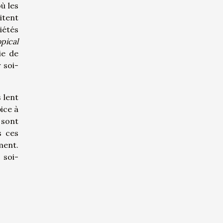
où les
itent
iétés
opical
ie de
 soi-
 lent
ice à
sont
s ces
ment.
 soi-