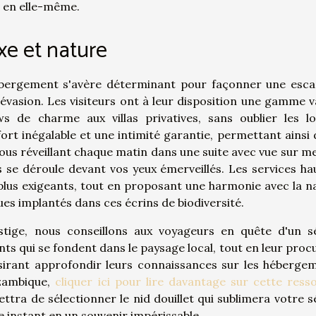
n en elle-même.
xe et nature
'hébergement s'avère déterminant pour façonner une esc
l'évasion. Les visiteurs ont à leur disposition une gamme v
ws de charme aux villas privatives, sans oublier les l
rt inégalable et une intimité garantie, permettant ainsi 
us réveillant chaque matin dans une suite avec vue sur me
es se déroule devant vos yeux émerveillés. Les services ha
lus exigeants, tout en proposant une harmonie avec la n
ques implantés dans ces écrins de biodiversité.
stige, nous conseillons aux voyageurs en quête d'un s
ts qui se fondent dans le paysage local, tout en leur proc
désirant approfondir leurs connaissances sur les héberge
ozambique,
cliquer ici pour lire davantage sur cette ress
ttra de sélectionner le nid douillet qui sublimera votre s
 instant en un souvenir impérissable.