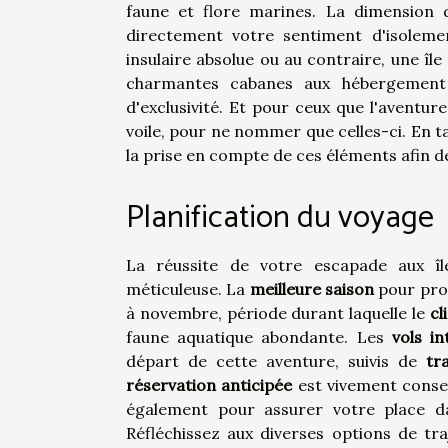
faune et flore marines. La dimension d
directement votre sentiment d'isolemen
insulaire absolue ou au contraire, une îl
charmantes cabanes aux hébergement 
d'exclusivité. Et pour ceux que l'aventure
voile, pour ne nommer que celles-ci. En ta
la prise en compte de ces éléments afin d
Planification du voyage
La réussite de votre escapade aux î
méticuleuse. La
meilleure saison
pour prof
à novembre, période durant laquelle le
cl
faune aquatique abondante. Les
vols i
départ de cette aventure, suivis de
tr
réservation anticipée
est vivement consei
également pour assurer votre place d
Réfléchissez aux diverses options de tr