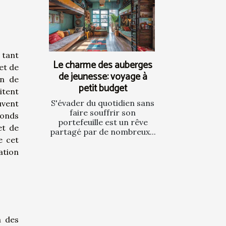
 tant
Le charme des auberges
et de
de jeunesse: voyage à
in de
petit budget
itent
S'évader du quotidien sans
uvent
faire souffrir son
fonds
portefeuille est un rêve
et de
partagé par de nombreux...
e cet
ation
à des