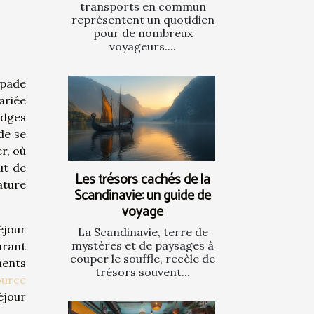
transports en commun
représentent un quotidien
pour de nombreux
voyageurs....
apade
ariée
odges
de se
r, où
ut de
Les trésors cachés de la
ature
Scandinavie: un guide de
voyage
éjour
La Scandinavie, terre de
mystères et de paysages à
urant
couper le souffle, recèle de
ments
trésors souvent...
ource
éjour