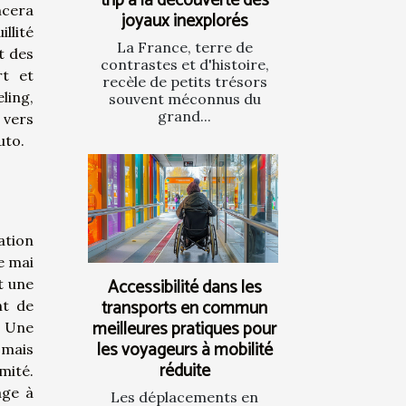
trip à la découverte des
ncera
joyaux inexplorés
llité
La France, terre de
t des
contrastes et d'histoire,
rt et
recèle de petits trésors
ling,
souvent méconnus du
grand...
 vers
uto.
ation
e mai
Accessibilité dans les
t une
transports en commun
nt de
meilleures pratiques pour
. Une
les voyageurs à mobilité
 mais
réduite
mité.
age à
Les déplacements en