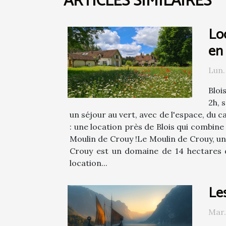
ARTICLES SIMILAIRES
Loc
en 
Lun.
Bloi
2h, 
un séjour au vert, avec de l'espace, du ca
: une location près de Blois qui combine
Moulin de Crouy !Le Moulin de Crouy, un
Crouy est un domaine de 14 hectares de
location...
Le
Mar.