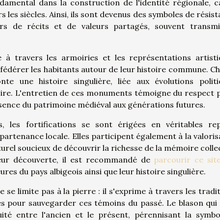
ndamental dans la construction de l'identité régionale, ca
rs les siècles. Ainsi, ils sont devenus des symboles de résis
rs de récits et de valeurs partagés, souvent transm
e à travers les armoiries et les représentations artisti
 à fédérer les habitants autour de leur histoire commune. C
te une histoire singulière, liée aux évolutions politi
toire. L'entretien de ces monuments témoigne du respect 
ssence du patrimoine médiéval aux générations futures.
, les fortifications se sont érigées en véritables re
partenance locale. Elles participent également à la valoris
turel soucieux de découvrir la richesse de la mémoire collec
leur découverte, il est recommandé de
parcourir ce sit
ures du pays albigeois ainsi que leur histoire singulière.
 se limite pas à la pierre : il s'exprime à travers les tradi
gées pour sauvegarder ces témoins du passé. Le blason qui
nuité entre l'ancien et le présent, pérennisant la symbo