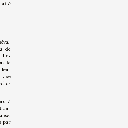
ntité
éval.
es de
. Les
ns la
 leur
 vise
elles
urs à
tions
ussi
s par