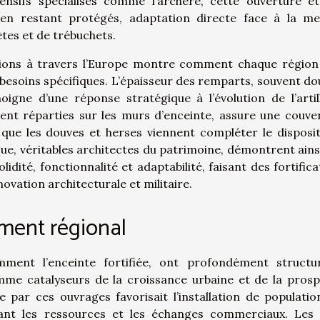
nsifs spécialisés comme l’archère, cette ouverture ét
en restant protégés, adaptation directe face à la m
ètes et de trébuchets.
cations à travers l’Europe montre comment chaque région
 besoins spécifiques. L’épaisseur des remparts, souvent do
igne d’une réponse stratégique à l’évolution de l’artill
ment réparties sur les murs d’enceinte, assure une couve
 que les douves et herses viennent compléter le disposit
oque, véritables architectes du patrimoine, démontrent ains
idité, fonctionnalité et adaptabilité, faisant des fortifica
ovation architecturale et militaire.
ment régional
amment l’enceinte fortifiée, ont profondément structu
me catalyseurs de la croissance urbaine et de la prosp
 par ces ouvrages favorisait l’installation de populatio
geant les ressources et les échanges commerciaux. Les 