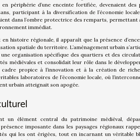
 en périphérie d’une enceinte fortifiée, devenaient des 
ns, participant à la diversification de l’économie locale
aient dans l’ombre protectrice des remparts, permettant 
vironnement immédiat.
 en histoire régionale, il apparaît que la présence d’ence
isation spatiale du territoire. L’aménagement urbain s’artic
une organisation spécifique des quartiers et des circulat
ités médiévales et consolidait leur rôle dans le développ
n cadre propice à l’innovation et à la création de riche
tables laboratoires de l’économie locale, où l’interconn
nt urbain atteignait son apogée.
ulturel
uent un élément central du patrimoine médiéval, dépa
 présence imposante dans les paysages régionaux rappel
s qui les ont érigées, tout en incarnant un véritable b