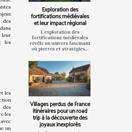
ntes
Exploration des
njeux
fortifications médiévales
e des
et leur impact régional
 dans
L’exploration des
 leur
fortifications médiévales
t les
révèle un univers fascinant
où pierres et stratégies...
t les
ction
Villages perdus de France
n des
itinéraires pour un road
e les
trip à la découverte des
 avec
joyaux inexplorés
ue un