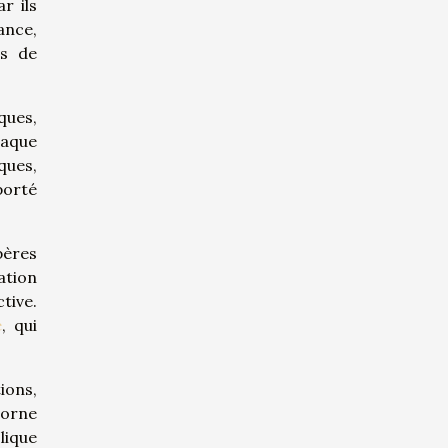
r ils
tance,
is de
ques,
haque
ques,
porté
pères
ation
tive.
e
, qui
tions,
 orne
lique