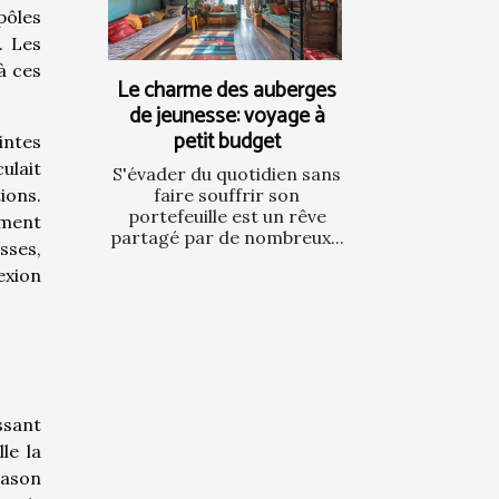
pôles
. Les
à ces
Le charme des auberges
de jeunesse: voyage à
petit budget
intes
ulait
S'évader du quotidien sans
faire souffrir son
ions.
portefeuille est un rêve
ement
partagé par de nombreux...
sses,
exion
ssant
le la
lason