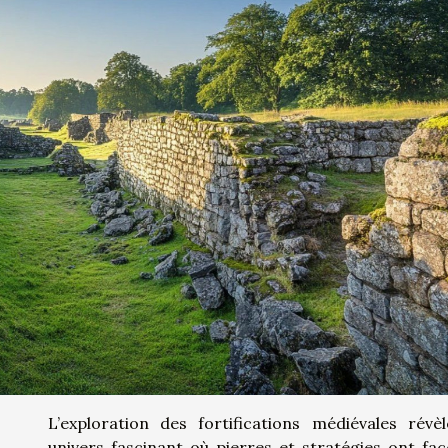
L’exploration des fortifications médiévales révè
univers fascinant où pierres et stratégies ont fa