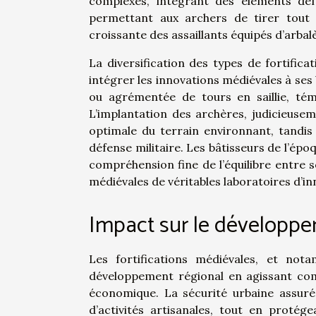
complexes, intégrant des éléments défe
permettant aux archers de tirer tout 
croissante des assaillants équipés d’arbal
La diversification des types de fortifi
intégrer les innovations médiévales à ses
ou agrémentée de tours en saillie, témo
L’implantation des archères, judicieuse
optimale du terrain environnant, tandis
défense militaire. Les bâtisseurs de l’ép
compréhension fine de l’équilibre entre sol
médiévales de véritables laboratoires d’inn
Impact sur le développe
Les fortifications médiévales, et not
développement régional en agissant com
économique. La sécurité urbaine assurée
d’activités artisanales, tout en proté