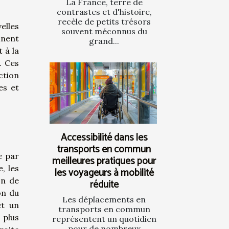
La France, terre de
contrastes et d'histoire,
recèle de petits trésors
elles
souvent méconnus du
inent
grand...
 à la
. Ces
ction
es et
Accessibilité dans les
transports en commun
e par
meilleures pratiques pour
, les
les voyageurs à mobilité
on de
réduite
on du
Les déplacements en
et un
transports en commun
 plus
représentent un quotidien
pour de nombreux