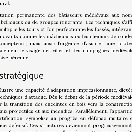
ural.
ptation permanente des bâtisseurs médiévaux aux nouv
belliqueux ou de groupes itinérants. Les techniques s’aff
ltiplie les tours et l’on perfectionne les fossés, intégrant
innovants comme les mâchicoulis ou les chemins de ronde
 concepteurs, mais aussi l’urgence d’assurer une prote
icalement le visage des villes et des campagnes médiéval
sive pérenne.
 stratégique
illustre une capacité d’adaptation impressionnante, dicté
echniques d’attaque. Dès le début de la période médiévale
r la transition des enceintes en bois vers la constructi
aux projectiles et aux incendies. Parallèlement, l’appariti
tification, symbolise un progrès en défense militaire 
ace défensif. Ces structures deviennent progressivement