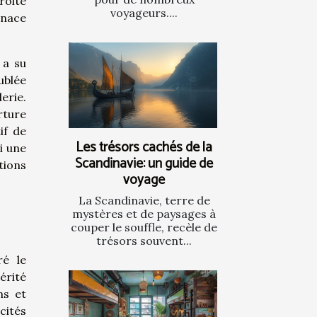
roite
voyageurs....
enace
 a su
ublée
erie.
rture
if de
Les trésors cachés de la
i une
Scandinavie: un guide de
tions
voyage
La Scandinavie, terre de
mystères et de paysages à
couper le souffle, recèle de
trésors souvent...
ré le
érité
ns et
cités