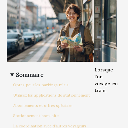
Lorsque
Sommaire
l'on
voyage en
Optez pour les parkings relais
train,
Utilisez les applications de stationnement
Abonnements et offres spéciales
Stationnement hors-site
La coordination avec d'autres voyageurs