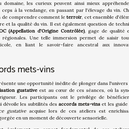
 domaine, les curieux peuvent ainsi mieux appréhende
s ceps à la vendange, en passant par l'élevage du vin. C
ion de comprendre comment le
terroir
, cet ensemble d'élé
re et la qualité du vin. Il est également question de techn
OC (Appellation d'Origine Contrôlée)
, gage de qualité 
 régionales. Une telle immersion permet de saisir tou
cole, en liant le savoir-faire ancestral aux innova
cords mets-vins
ésente une opportunité inédite de plonger dans l'univers 
sation gustative
est au cœur de ces séances, où la syn
igueur. Les participants ont le privilège de bénéficie
ui dévoile les subtilités des
accords mets-vins
et les guide
ce gustative
acquise lors de ces ateliers est enrichiss
gorgée en un moment de découverte sensorielle.