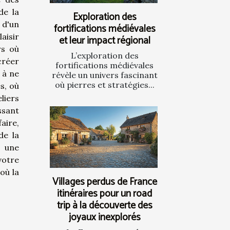
de la
Exploration des
 d'un
fortifications médiévales
aisir
et leur impact régional
rs où
L’exploration des
créer
fortifications médiévales
 à ne
révèle un univers fascinant
où pierres et stratégies...
s, où
liers
ssant
aire,
de la
s une
votre
où la
Villages perdus de France
itinéraires pour un road
trip à la découverte des
joyaux inexplorés