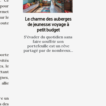
s. Ce
 pour
ermet
ur le
Le charme des auberges
toute
de jeunesse: voyage à
petit budget
S'évader du quotidien sans
faire souffrir son
portefeuille est un rêve
partagé par de nombreux...
porte
vités
s, le
étant
gnes,
allie
re un
s des