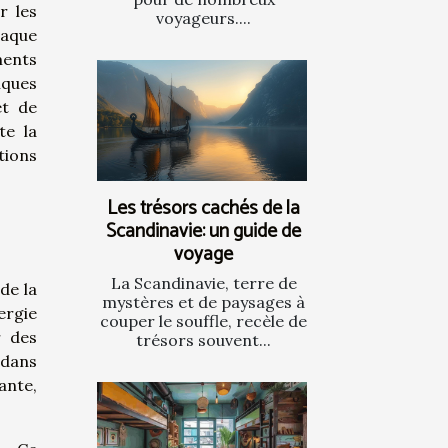
r les
voyageurs....
haque
ments
iques
et de
te la
tions
Les trésors cachés de la
Scandinavie: un guide de
voyage
La Scandinavie, terre de
de la
mystères et de paysages à
ergie
couper le souffle, recèle de
r des
trésors souvent...
 dans
ante,