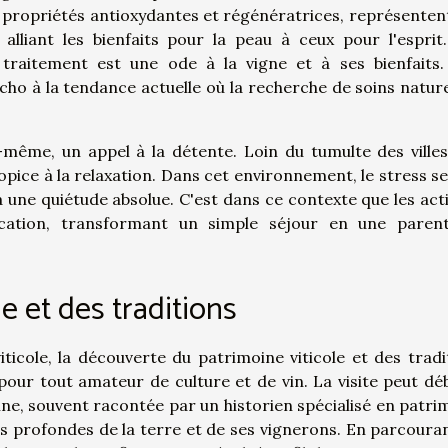
x propriétés antioxydantes et régénératrices, représenten
 alliant les bienfaits pour la peau à ceux pour l'esprit
raitement est une ode à la vigne et à ses bienfaits
écho à la tendance actuelle où la recherche de soins nature
-même, un appel à la détente. Loin du tumulte des villes
opice à la relaxation. Dans cet environnement, le stress s
à une quiétude absolue. C'est dans ce contexte que les acti
ication, transformant un simple séjour en une paren
e et des traditions
icole, la découverte du patrimoine viticole et des tradi
pour tout amateur de culture et de vin. La visite peut dé
ine, souvent racontée par un historien spécialisé en patri
nes profondes de la terre et de ses vignerons. En parcouran