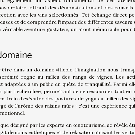
t également un aspect fondamental de ces atelier
savoir-faire, offrant des démonstrations et des conseils
rfection avec les vins sélectionnés. Cet échange direct p
ieuses et de comprendre l'impact des différentes saveurs s
 une véritable aventure gustative, un atout mémorable pour 
 domaine
-être dans un domaine viticole, l'imagination nous trans
érénité règne au milieu des rangs de vignes. Les acti
 adaptées à un public en quête de tranquillité. Parmi elle
en plus recherchée, permettant de se ressourcer tout en 
n train d’exécuter des postures de yoga au milieu des vi
argé de l'arôme des raisins mûrs : c'est une expérience qui 
émotionnel.
nique désigné par les experts en œnotourisme, se révèle êt
git de soins esthétiques et de relaxation utilisant les vertu