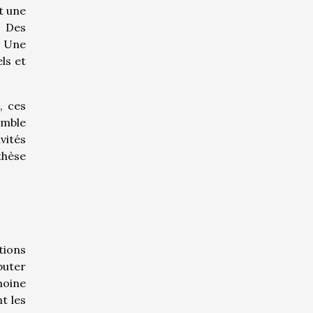
t une
. Des
. Une
ls et
, ces
emble
vités
thèse
tions
buter
moine
t les