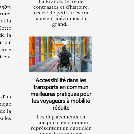
La France, terre de
ogie,
contrastes et d'histoire,
recèle de petits trésors
ermet
souvent méconnus du
et la
grand...
lette
de la
rroir
ncore
itent
Accessibilité dans les
transports en commun
meilleures pratiques pour
 d'un
les voyageurs à mobilité
nique
réduite
de la
Les déplacements en
i les
transports en commun
représentent un quotidien
pour de nombreux