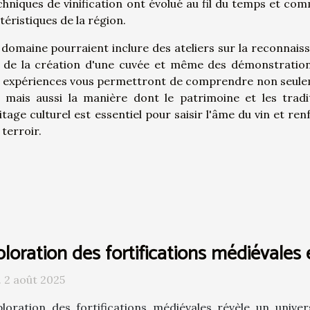
hniques de vinification ont évolué au fil du temps et co
téristiques de la région.
e domaine pourraient inclure des ateliers sur la reconnais
s de la création d'une cuvée et même des démonstratio
es expériences vous permettront de comprendre non seul
, mais aussi la manière dont le patrimoine et les tradi
itage culturel est essentiel pour saisir l'âme du vin et ren
terroir.
loration des fortifications médiévales 
 2 août 2025
ploration des fortifications médiévales révèle un unive