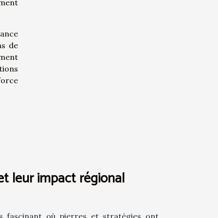
mment
sance
ns de
ement
tions
force
et leur impact régional
rs fascinant où pierres et stratégies ont