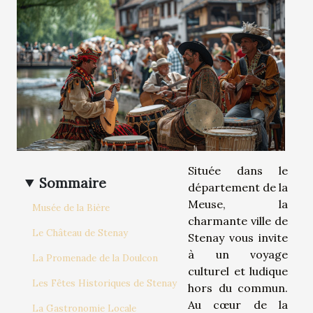
Située dans le
Sommaire
département de la
Meuse, la
Musée de la Bière
charmante ville de
Le Château de Stenay
Stenay vous invite
à un voyage
La Promenade de la Doulcon
culturel et ludique
Les Fêtes Historiques de Stenay
hors du commun.
Au cœur de la
La Gastronomie Locale