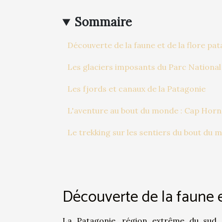
Sommaire
Découverte de la faune et de la flore pa
Les glaciers imposants du Parc National
Les fjords et canaux de la Patagonie
L'aventure au bout du monde : Cap Horn
Le trekking sur les sentiers du bout du 
Découverte de la faune e
La Patagonie, région extrême du sud d