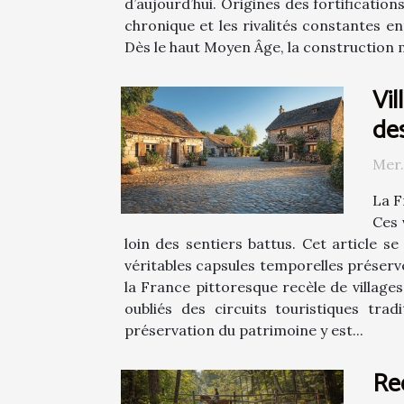
d’aujourd’hui. Origines des fortificatio
chronique et les rivalités constantes e
Dès le haut Moyen Âge, la construction mé
Vil
de
Mer.
La F
Ces 
loin des sentiers battus. Cet article s
véritables capsules temporelles préserv
la France pittoresque recèle de village
oubliés des circuits touristiques tra
préservation du patrimoine y est...
Re