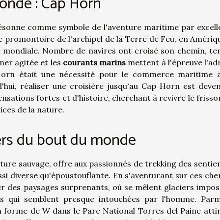
onde : Cap Horn
sonne comme symbole de l'aventure maritime par excell
ce promontoire de l'archipel de la Terre de Feu, en Amériq
e
mondiale. Nombre de navires ont croisé son chemin, te
 mer agitée et les
courants marins
mettent à l'épreuve l'ad
Horn était une nécessité pour le commerce maritime 
'hui, réaliser une croisière jusqu'au Cap Horn est deve
sations fortes et d'histoire, cherchant à revivre le frisso
ces de la nature.
iers du bout du monde
ture sauvage, offre aux passionnés de trekking des sentier
si diverse qu'époustouflante. En s'aventurant sur ces che
er des paysages surprenants, où se mêlent glaciers impos
es qui semblent presque intouchées par l'homme. Parm
n forme de W dans le Parc National Torres del Paine attir