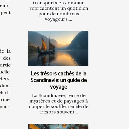
transports en commun
ents.
représentent un quotidien
spect
pour de nombreux
voyageurs....
de la
e des
artie
elle,
Les trésors cachés de la
iers,
Scandinavie: un guide de
voyage
 dans
chots
La Scandinavie, terre de
rine.
mystères et de paysages à
couper le souffle, recèle de
enirs
trésors souvent...