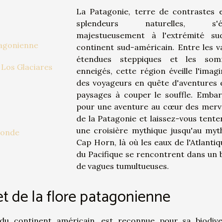
La Patagonie, terre de contrastes 
splendeurs naturelles, s'é
majestueusement à l'extrémité s
tagonienne
continent sud-américain. Entre les v
étendues steppiques et les som
 Los Glaciares
enneigés, cette région éveille l'imagi
des voyageurs en quête d'aventures 
paysages à couper le souffle. Emba
pour une aventure au cœur des merve
de la Patagonie et laissez-vous tente
une croisière mythique jusqu'au myt
monde
Cap Horn, là où les eaux de l'Atlantiq
du Pacifique se rencontrent dans un b
de vagues tumultueuses.
t de la flore patagonienne
u continent américain, est reconnue pour sa biodive