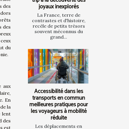
trip à la découverte des
joyaux inexplorés
s des
ndors
La France, terre de
orêts
contrastes et d'histoire,
recèle de petits trésors
s des
souvent méconnus du
breux
grand...
 ceux
ut du
nie.
e aux
Accessibilité dans les
aire,
transports en commun
e. En
meilleures pratiques pour
de la
les voyageurs à mobilité
 lent
réduite
d des
Les déplacements en
s est