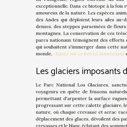
exceptionnelle. Dans ce biotope à la fois
amoureux de la nature. Les espèces anima
des Andes qui déploient leurs ailes au-
denses, des steppes parsemées de fleurs 
montagnes. La conservation de ces tréso
parcs nationaux témoignent des efforts 
qui souhaitent s'immerger dans cette nat
monde,
cliquez sur ce lien ici maintenant
e
Les glaciers imposants d
Le Parc National Los Glaciares, sanctu
voyageurs en quête de frissons naturel
permettant d'arpenter la surface rugueus
progressant sur cette calotte glaciaire, l
nature, où chaque crevasse et serac racon
déplacement des glaces, dévoilent des pan
crevasses et le blanc éclatant des sommet