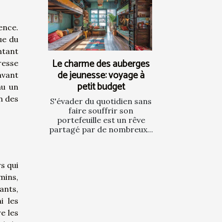
ence.
ue du
ntant
Le charme des auberges
resse
de jeunesse: voyage à
avant
petit budget
nu un
n des
S'évader du quotidien sans
faire souffrir son
portefeuille est un rêve
partagé par de nombreux...
s qui
mins,
ants,
i les
e les