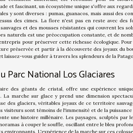
 rude et fascinant, un écosystème unique s'offre aux regard
les y sont diverses : pumas, guanacos, mais aussi des co
dessus des cimes. La flore n'est pas en reste avec des f
sauvages et des mousses résistantes qui couvrent les sol
rs naturels est une préoccupation constante, et de nom
entrepris pour préserver cette richesse écologique. Pour
ure préservée et partir à la découverte des joyaux du bo
t laissez-vous guider à travers les splendeurs de la Patago
u Parc National Los Glaciares
aire des géants de cristal, offre une expérience uniqu
s. La marche sur glace y prend une dimension spectacul
e des glaciers, véritables joyaux de ce territoire sauvag
es visiteurs sont témoins de l'immensité et de la puissance 
te une histoire millénaire. Les paysages, sculptés par le
oramas à couper le souffle, oscillant entre le bleu profon
s environnants. L'expérience de la marche sur ces colosse