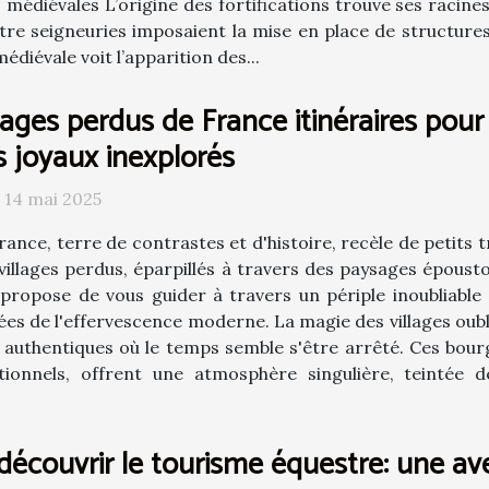
ns médiévales L’origine des fortifications trouve ses racin
ntre seigneuries imposaient la mise en place de structure
diévale voit l’apparition des...
lages perdus de France itinéraires pour
s joyaux inexplorés
 14 mai 2025
rance, terre de contrastes et d'histoire, recèle de petits
villages perdus, éparpillés à travers des paysages époustou
e propose de vous guider à travers un périple inoubliable
ées de l'effervescence moderne. La magie des villages ou
s authentiques où le temps semble s'être arrêté. Ces bou
ditionnels, offrent une atmosphère singulière, teintée
découvrir le tourisme équestre: une av