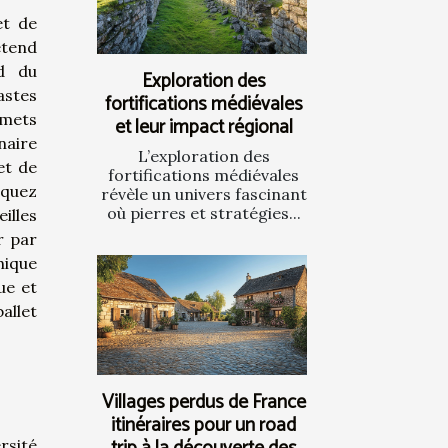
et de
tend
ud du
Exploration des
astes
fortifications médiévales
mets
et leur impact régional
naire
L’exploration des
et de
fortifications médiévales
rquez
révèle un univers fascinant
où pierres et stratégies...
illes
r par
hique
ue et
allet
Villages perdus de France
itinéraires pour un road
rsité