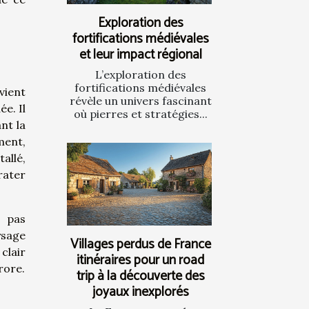
Exploration des
fortifications médiévales
et leur impact régional
L’exploration des
fortifications médiévales
vient
révèle un univers fascinant
e. Il
où pierres et stratégies...
nt la
ment,
allé,
rater
z pas
ysage
Villages perdus de France
clair
itinéraires pour un road
rore.
trip à la découverte des
joyaux inexplorés