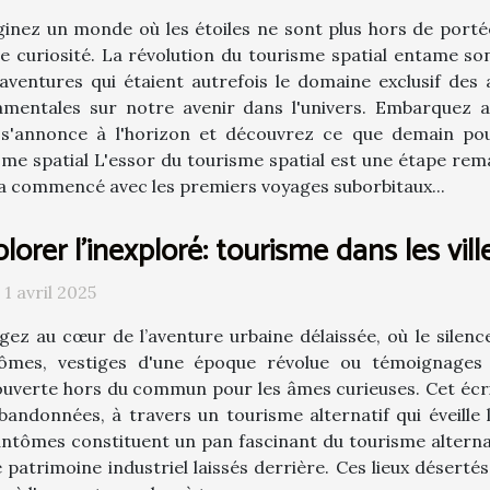
inez un monde où les étoiles ne sont plus hors de portée, 
e curiosité. La révolution du tourisme spatial entame so
aventures qui étaient autrefois le domaine exclusif des 
amentales sur notre avenir dans l'univers. Embarquez a
i s'annonce à l'horizon et découvrez ce que demain pou
sme spatial L'essor du tourisme spatial est une étape rem
 a commencé avec les premiers voyages suborbitaux...
lorer l'inexploré: tourisme dans les vi
 1 avril 2025
gez au cœur de l’aventure urbaine délaissée, où le silence
ômes, vestiges d'une époque révolue ou témoignages 
uverte hors du commun pour les âmes curieuses. Cet écrit
bandonnées, à travers un tourisme alternatif qui éveille l
 fantômes constituent un pan fascinant du tourisme alterna
 patrimoine industriel laissés derrière. Ces lieux déserté