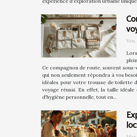
expérience d'exploration urbaine unique 
Co
vo
Ven.
Lors
plei
Ce compagnon de route, souvent sous-e
qui non seulement répondra à vos besoi
idéales pour votre trousse de toilette 
voyage réussi. En effet, la taille idé
d'hygiène personnelle, tout en...
Exp
loc
Mar.