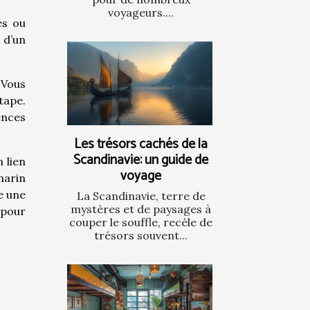
voyageurs....
es ou
 d’un
 Vous
tape.
ences
Les trésors cachés de la
Scandinavie: un guide de
 lien
voyage
marin
e une
La Scandinavie, terre de
mystères et de paysages à
 pour
couper le souffle, recèle de
trésors souvent...