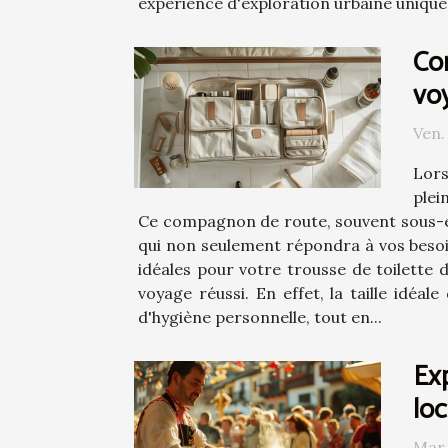
expérience d'exploration urbaine unique 
Co
vo
Ven.
Lors
plei
Ce compagnon de route, souvent sous-e
qui non seulement répondra à vos besoi
idéales pour votre trousse de toilette 
voyage réussi. En effet, la taille idé
d'hygiène personnelle, tout en...
Exp
loc
Mar.