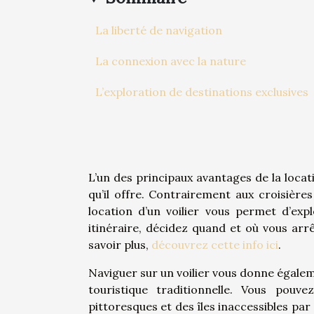
La liberté de navigation
La connexion avec la nature
L’exploration de destinations exclusives
L’un des principaux avantages de la locati
qu’il offre. Contrairement aux croisières 
location d’un voilier vous permet d’exp
itinéraire, décidez quand et où vous arr
savoir plus,
découvrez cette info ici
.
Naviguer sur un voilier vous donne égaleme
touristique traditionnelle. Vous pouv
pittoresques et des îles inaccessibles pa