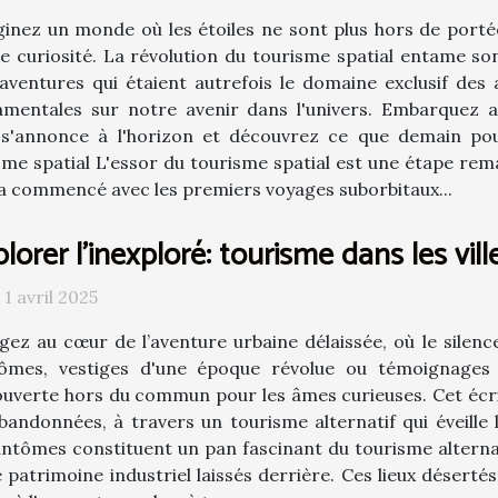
inez un monde où les étoiles ne sont plus hors de portée, 
e curiosité. La révolution du tourisme spatial entame so
aventures qui étaient autrefois le domaine exclusif des 
amentales sur notre avenir dans l'univers. Embarquez a
i s'annonce à l'horizon et découvrez ce que demain pou
sme spatial L'essor du tourisme spatial est une étape rem
 a commencé avec les premiers voyages suborbitaux...
lorer l'inexploré: tourisme dans les vi
 1 avril 2025
gez au cœur de l’aventure urbaine délaissée, où le silence
ômes, vestiges d'une époque révolue ou témoignages 
uverte hors du commun pour les âmes curieuses. Cet écrit
bandonnées, à travers un tourisme alternatif qui éveille l
 fantômes constituent un pan fascinant du tourisme alterna
 patrimoine industriel laissés derrière. Ces lieux déserté