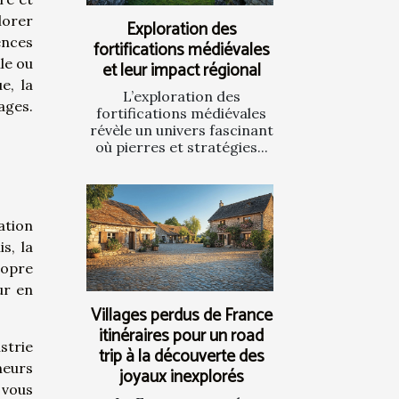
lorer
Exploration des
ences
fortifications médiévales
le ou
et leur impact régional
e, la
L’exploration des
ages.
fortifications médiévales
révèle un univers fascinant
où pierres et stratégies...
ation
s, la
ropre
ur en
Villages perdus de France
itinéraires pour un road
strie
trip à la découverte des
heurs
joyaux inexplorés
 vous