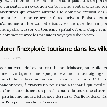
inez un monde où les étoiles ne sont plus hors de portée, 
e curiosité. La révolution du tourisme spatial entame so
aventures qui étaient autrefois le domaine exclusif des 
amentales sur notre avenir dans l'univers. Embarquez a
i s'annonce à l'horizon et découvrez ce que demain pou
sme spatial L'essor du tourisme spatial est une étape rem
 a commencé avec les premiers voyages suborbitaux...
lorer l'inexploré: tourisme dans les vi
 1 avril 2025
gez au cœur de l’aventure urbaine délaissée, où le silence
ômes, vestiges d'une époque révolue ou témoignages 
uverte hors du commun pour les âmes curieuses. Cet écrit
bandonnées, à travers un tourisme alternatif qui éveille l
 fantômes constituent un pan fascinant du tourisme alterna
 patrimoine industriel laissés derrière. Ces lieux déserté
où l'on peut marcher à travers...