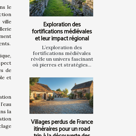
ns le
ction
ville
Exploration des
lerie
fortifications médiévales
ement
et leur impact régional
ents.
L’exploration des
fortifications médiévales
ique,
révèle un univers fascinant
spect
où pierres et stratégies...
és de
le et
ation
l’eau
ans la
stion
Villages perdus de France
clage
itinéraires pour un road