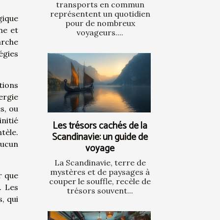
transports en commun
représentent un quotidien
gique
pour de nombreux
me et
voyageurs....
arche
égies
tions
ergie
s, ou
nitié
Les trésors cachés de la
tèle.
Scandinavie: un guide de
aucun
voyage
La Scandinavie, terre de
mystères et de paysages à
r que
couper le souffle, recèle de
. Les
trésors souvent...
, qui