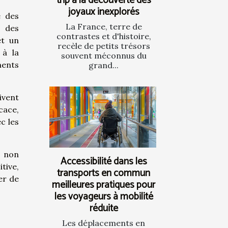
trip à la découverte des
joyaux inexplorés
e des
La France, terre de
r des
contrastes et d'histoire,
et un
recèle de petits trésors
 à la
souvent méconnus du
ments
grand...
ivent
cace,
c les
t non
Accessibilité dans les
tive,
transports en commun
er de
meilleures pratiques pour
les voyageurs à mobilité
réduite
Les déplacements en