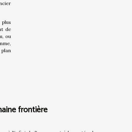
ncier
 plus
nt de
u, ou
omme,
 plan
haine frontière