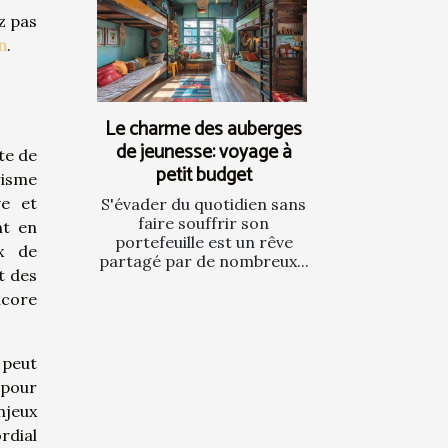
z pas
n
.
Le charme des auberges
de jeunesse: voyage à
te de
petit budget
risme
ve et
S'évader du quotidien sans
faire souffrir son
nt en
portefeuille est un rêve
x de
partagé par de nombreux...
t des
ncore
 peut
 pour
njeux
rdial